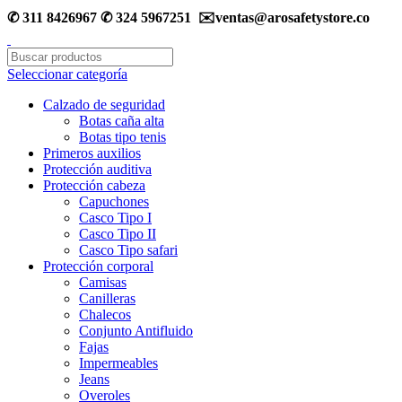
✆ 311 8426967 ✆ 324 5967251 ✉️ventas@arosafetystore.co
Seleccionar categoría
Calzado de seguridad
Botas caña alta
Botas tipo tenis
Primeros auxilios
Protección auditiva
Protección cabeza
Capuchones
Casco Tipo I
Casco Tipo II
Casco Tipo safari
Protección corporal
Camisas
Canilleras
Chalecos
Conjunto Antifluido
Fajas
Impermeables
Jeans
Overoles