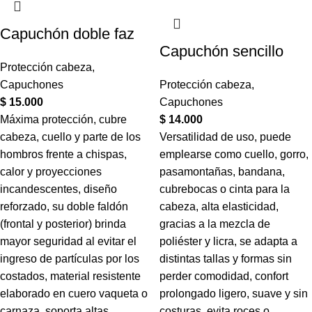
Capuchón doble faz
Capuchón sencillo
Protección cabeza
,
Capuchones
Protección cabeza
,
$
15.000
Capuchones
Máxima protección, cubre
$
14.000
cabeza, cuello y parte de los
Versatilidad de uso, puede
hombros frente a chispas,
emplearse como cuello, gorro,
calor y proyecciones
pasamontañas, bandana,
incandescentes, diseño
cubrebocas o cinta para la
reforzado, su doble faldón
cabeza, alta elasticidad,
(frontal y posterior) brinda
gracias a la mezcla de
mayor seguridad al evitar el
poliéster y licra, se adapta a
ingreso de partículas por los
distintas tallas y formas sin
costados, material resistente
perder comodidad, confort
elaborado en cuero vaqueta o
prolongado ligero, suave y sin
carnaza, soporta altas
costuras, evita roces o