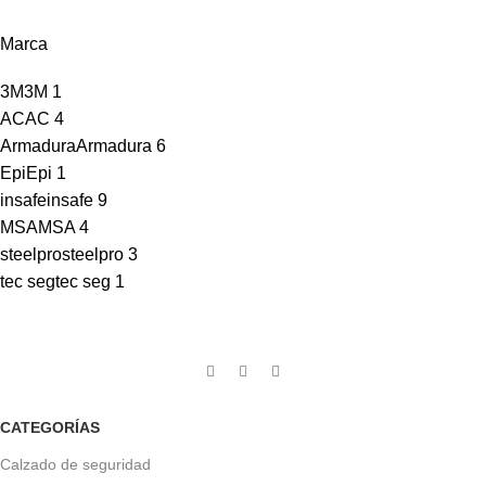
Marca
3M
3M
1
AC
AC
4
Armadura
Armadura
6
Epi
Epi
1
insafe
insafe
9
MSA
MSA
4
steelpro
steelpro
3
tec seg
tec seg
1
CATEGORÍAS
Calzado de seguridad