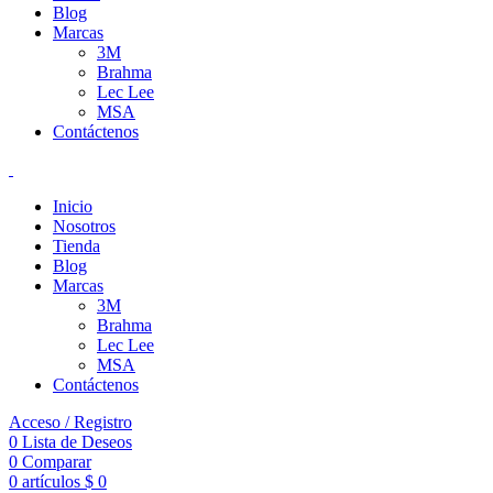
Blog
Marcas
3M
Brahma
Lec Lee
MSA
Contáctenos
Inicio
Nosotros
Tienda
Blog
Marcas
3M
Brahma
Lec Lee
MSA
Contáctenos
Acceso / Registro
0
Lista de Deseos
0
Comparar
0
artículos
$
0