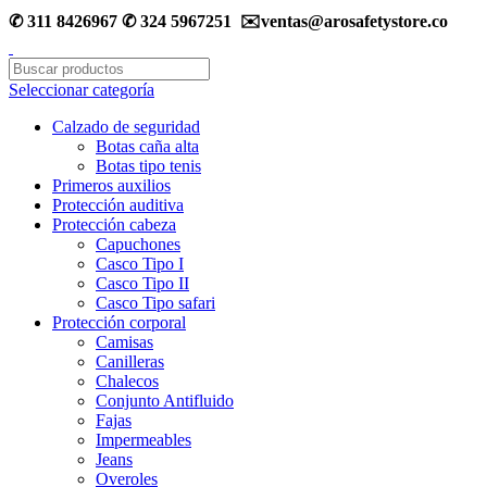
✆ 311 8426967 ✆ 324 5967251 ✉️ventas@arosafetystore.co
Seleccionar categoría
Calzado de seguridad
Botas caña alta
Botas tipo tenis
Primeros auxilios
Protección auditiva
Protección cabeza
Capuchones
Casco Tipo I
Casco Tipo II
Casco Tipo safari
Protección corporal
Camisas
Canilleras
Chalecos
Conjunto Antifluido
Fajas
Impermeables
Jeans
Overoles