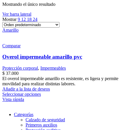
Mostrando el único resultado
Ver barra lateral
Mostrar
9
12
18
24
Amarillo
Comparar
Overol impermeable amarillo pvc
Protección corporal
,
Impermeables
$
37.000
El overol impermeable amarillo es resistente, es ligera y permite
movilidad para realizar distintas labores.
Añadir a la lista de deseos
Este
Seleccionar opciones
producto
Vista rápida
tiene
múltiples
Categorías
variantes.
Calzado de seguridad
Las
Primeros auxilios
opciones