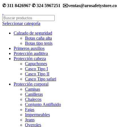
✆ 311 8426967 ✆ 324 5967251 ✉️ventas@arosafetystore.co
Seleccionar categoría
Calzado de seguridad
Botas caña alta
Botas tipo tenis
Primeros auxilios
Protección auditiva
Protección cabeza
Capuchones
Casco Tipo I
Casco Tipo II
Casco Tipo safari
Protección corporal
Camisas
Canilleras
Chalecos
Conjunto Antifluido
Fajas
Impermeables
Jeans
Overoles