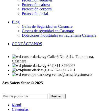
Protección auditiva
se
Protección cabeza
pueden
Protección corporal
elegir
Protección facial
en
la
Blog
página
Gafas de Seguridad en Casanare
de
Cascos de seguridad en Casanare
producto
Dotaciones industriales en Tauramena Casanare
CONTÁCTANOS
Calle 6 No. 8-14, Tauramena,
Casanare
+57 311 8426967
+57 324 5967251
ventas@arosafetystore.co
Aro Safety Store © 2025
Buscar...
Menú
Categorías