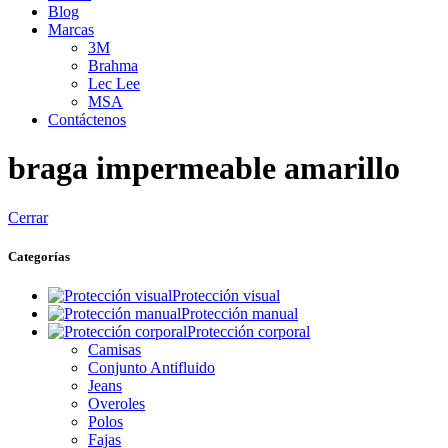
Blog
Marcas
3M
Brahma
Lec Lee
MSA
Contáctenos
braga impermeable amarillo
Cerrar
Categorías
Protección visual
Protección manual
Protección corporal
Camisas
Conjunto Antifluido
Jeans
Overoles
Polos
Fajas