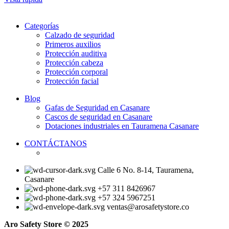
tiene
múltiples
Categorías
variantes.
Calzado de seguridad
Las
Primeros auxilios
opciones
Protección auditiva
se
Protección cabeza
pueden
Protección corporal
elegir
Protección facial
en
la
Blog
página
Gafas de Seguridad en Casanare
de
Cascos de seguridad en Casanare
producto
Dotaciones industriales en Tauramena Casanare
CONTÁCTANOS
Calle 6 No. 8-14, Tauramena,
Casanare
+57 311 8426967
+57 324 5967251
ventas@arosafetystore.co
Aro Safety Store © 2025