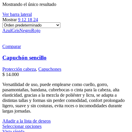
Mostrando el único resultado
Ver barra lateral
Mostrar
9
12
18
24
Azul
Gris
Negro
Rojo
Comparar
Capuchón sencillo
Protección cabeza
,
Capuchones
$
14.000
Versatilidad de uso, puede emplearse como cuello, gorro,
pasamontañas, bandana, cubrebocas o cinta para la cabeza, alta
elasticidad, gracias a la mezcla de poliéster y licra, se adapta a
distintas tallas y formas sin perder comodidad, confort prolongado
ligero, suave y sin costuras, evita roces o incomodidades durante
largas jornadas.
Añadir a la lista de deseos
Este
Seleccionar opciones
producto
Vista rápida