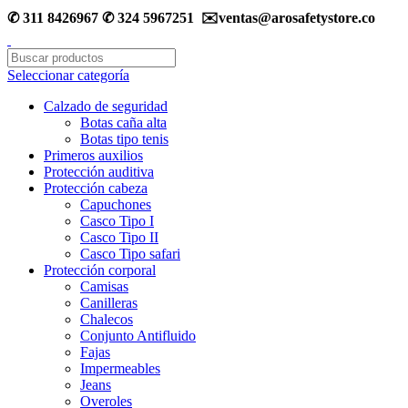
✆ 311 8426967 ✆ 324 5967251 ✉️ventas@arosafetystore.co
Seleccionar categoría
Calzado de seguridad
Botas caña alta
Botas tipo tenis
Primeros auxilios
Protección auditiva
Protección cabeza
Capuchones
Casco Tipo I
Casco Tipo II
Casco Tipo safari
Protección corporal
Camisas
Canilleras
Chalecos
Conjunto Antifluido
Fajas
Impermeables
Jeans
Overoles