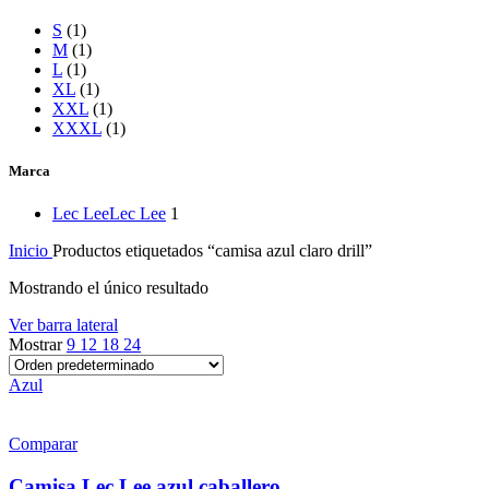
S
(1)
M
(1)
L
(1)
XL
(1)
XXL
(1)
XXXL
(1)
Marca
Lec Lee
Lec Lee
1
Inicio
Productos etiquetados “camisa azul claro drill”
Mostrando el único resultado
Ver barra lateral
Mostrar
9
12
18
24
Azul
Comparar
Camisa Lec Lee azul caballero