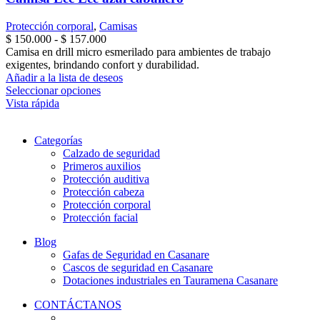
Protección corporal
,
Camisas
Rango
$
150.000
-
$
157.000
de
Camisa en drill micro esmerilado para ambientes de trabajo
precios:
exigentes, brindando confort y durabilidad.
desde
Añadir a la lista de deseos
Este
$ 150.000
Seleccionar opciones
producto
hasta
Vista rápida
tiene
$ 157.000
múltiples
Categorías
variantes.
Calzado de seguridad
Las
Primeros auxilios
opciones
Protección auditiva
se
Protección cabeza
pueden
Protección corporal
elegir
Protección facial
en
la
Blog
página
Gafas de Seguridad en Casanare
de
Cascos de seguridad en Casanare
producto
Dotaciones industriales en Tauramena Casanare
CONTÁCTANOS