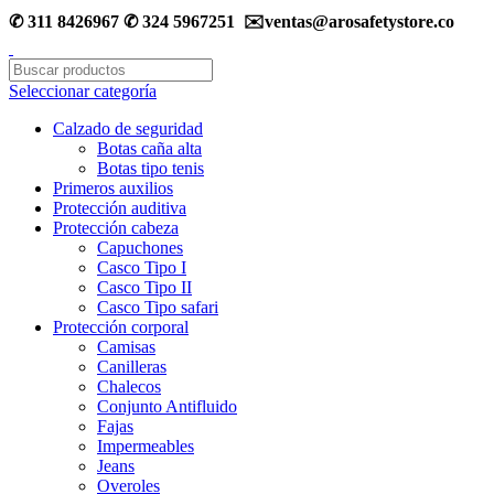
✆ 311 8426967 ✆ 324 5967251 ✉️ventas@arosafetystore.co
Seleccionar categoría
Calzado de seguridad
Botas caña alta
Botas tipo tenis
Primeros auxilios
Protección auditiva
Protección cabeza
Capuchones
Casco Tipo I
Casco Tipo II
Casco Tipo safari
Protección corporal
Camisas
Canilleras
Chalecos
Conjunto Antifluido
Fajas
Impermeables
Jeans
Overoles