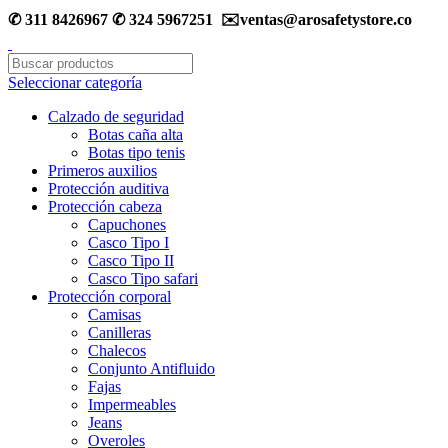
✆ 311 8426967 ✆ 324 5967251 ✉️ventas@arosafetystore.co
Seleccionar categoría
Calzado de seguridad
Botas caña alta
Botas tipo tenis
Primeros auxilios
Protección auditiva
Protección cabeza
Capuchones
Casco Tipo I
Casco Tipo II
Casco Tipo safari
Protección corporal
Camisas
Canilleras
Chalecos
Conjunto Antifluido
Fajas
Impermeables
Jeans
Overoles