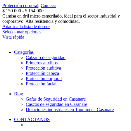
Protección corporal
,
Camisas
Rango
$
150.000
-
$
154.000
de
Camisa en dril micro esmerilado, ideal para el sector industrial y
precios:
corporativo. Alta resistencia y comodidad.
desde
Añadir a la lista de deseos
Este
$ 150.000
Seleccionar opciones
producto
hasta
Vista rápida
tiene
$ 154.000
múltiples
Categorías
variantes.
Calzado de seguridad
Las
Primeros auxilios
opciones
Protección auditiva
se
Protección cabeza
pueden
Protección corporal
elegir
Protección facial
en
la
Blog
página
Gafas de Seguridad en Casanare
de
Cascos de seguridad en Casanare
producto
Dotaciones industriales en Tauramena Casanare
CONTÁCTANOS