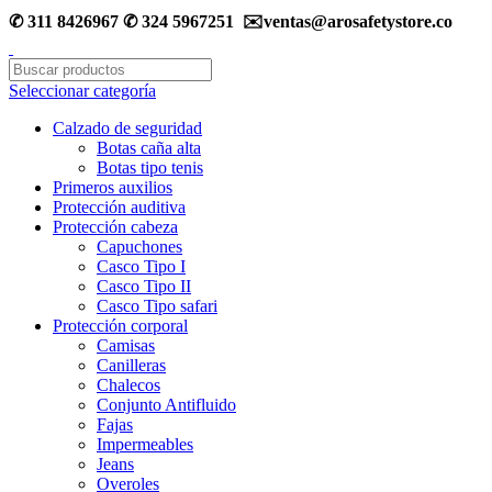
✆ 311 8426967 ✆ 324 5967251 ✉️ventas@arosafetystore.co
Seleccionar categoría
Calzado de seguridad
Botas caña alta
Botas tipo tenis
Primeros auxilios
Protección auditiva
Protección cabeza
Capuchones
Casco Tipo I
Casco Tipo II
Casco Tipo safari
Protección corporal
Camisas
Canilleras
Chalecos
Conjunto Antifluido
Fajas
Impermeables
Jeans
Overoles