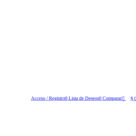
0
Acceso / Registro
0
Lista de Deseos
0
Comparar
$