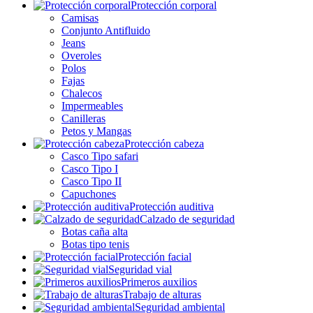
Protección corporal
Camisas
Conjunto Antifluido
Jeans
Overoles
Polos
Fajas
Chalecos
Impermeables
Canilleras
Petos y Mangas
Protección cabeza
Casco Tipo safari
Casco Tipo I
Casco Tipo II
Capuchones
Protección auditiva
Calzado de seguridad
Botas caña alta
Botas tipo tenis
Protección facial
Seguridad vial
Primeros auxilios
Trabajo de alturas
Seguridad ambiental