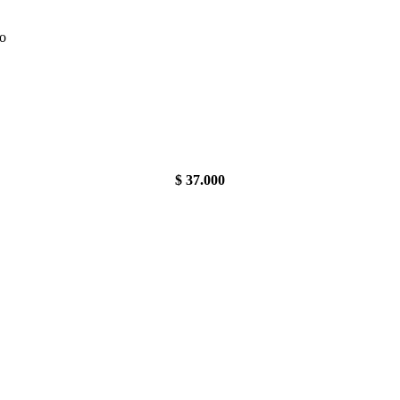
do
$
37.000