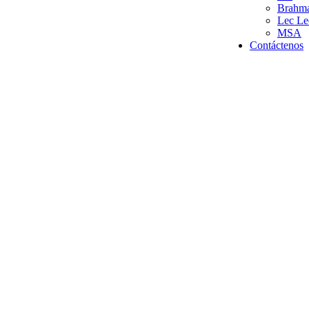
Brahm
Lec Le
MSA
Contáctenos