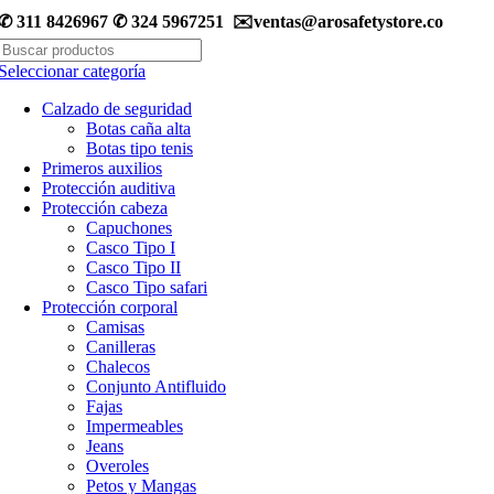
0
✆ 311 8426967 ✆ 324 5967251 ✉️ventas@arosafetystore.co
Seleccionar categoría
Calzado de seguridad
Botas caña alta
Botas tipo tenis
Primeros auxilios
Protección auditiva
Protección cabeza
Capuchones
Casco Tipo I
Casco Tipo II
Casco Tipo safari
Protección corporal
Camisas
Canilleras
Chalecos
Conjunto Antifluido
Fajas
Impermeables
Jeans
Overoles
Petos y Mangas