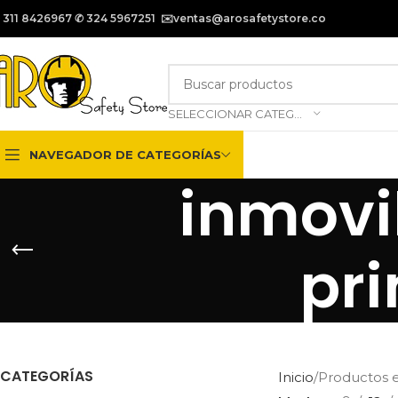
 311 8426967 ✆ 324 5967251 ✉️ventas@arosafetystore.co
SELECCIONAR CATEGORÍA
NAVEGADOR DE CATEGORÍAS
inmovil
pri
CATEGORÍAS
Inicio
Productos et