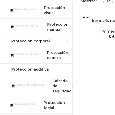
Mostrar
9
12
Protección
visual
Azul
Inmovilizad
Protección
manual
Primero
$
6
Protección corporal
Protección
cabeza
Protección auditiva
Calzado
de
seguridad
Protección
facial