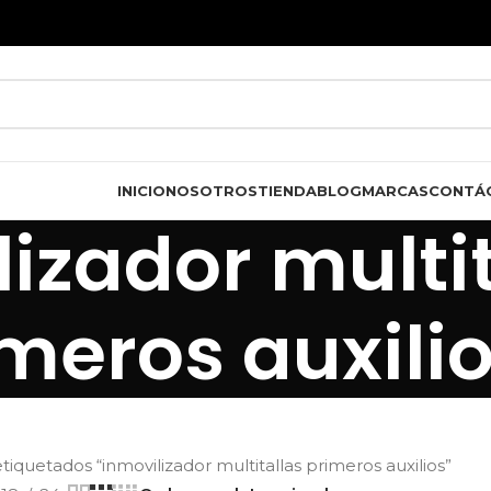
INICIO
NOSOTROS
TIENDA
BLOG
MARCAS
CONTÁ
izador multi
meros auxili
iquetados “inmovilizador multitallas primeros auxilios”