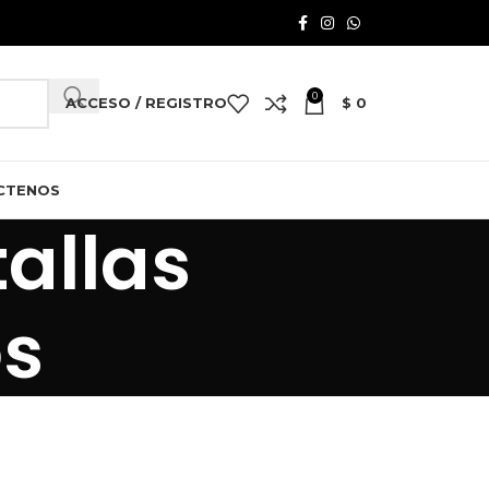
0
ACCESO / REGISTRO
$
0
CTENOS
tallas
os