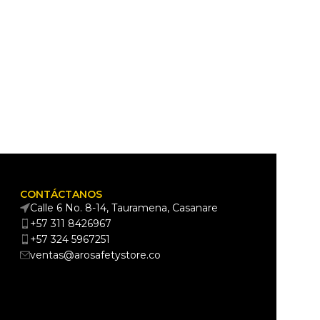
CONTÁCTANOS
Calle 6 No. 8-14, Tauramena, Casanare
+57 311 8426967
+57 324 5967251
ventas@arosafetystore.co