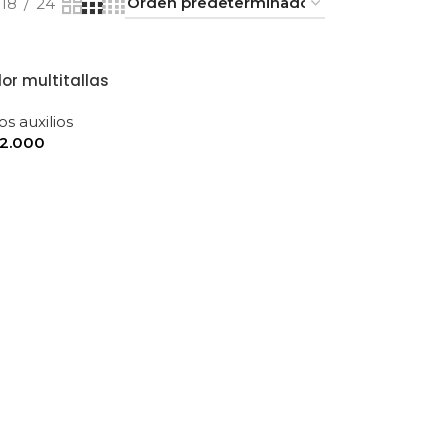
18
24
or multitallas
s auxilios
2.000