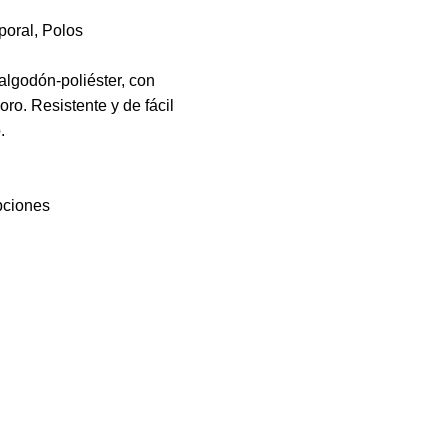
poral
,
Polos
 algodón-poliéster, con
ro. Resistente y de fácil
.
pciones