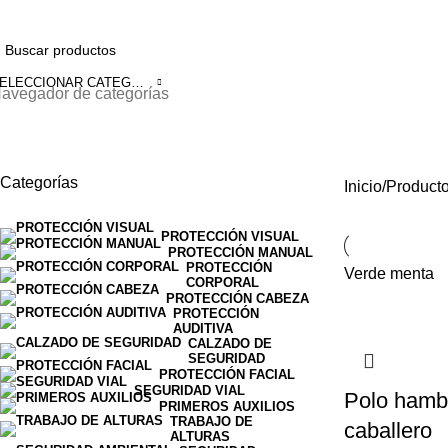
 311 8426967 ✆ 324 5967251 ✉️ventas@arosafetystore.co
SELECCIONAR CATEGORÍA
avegador de categorías
polo caballero verde
Categorías
Inicio
Producto
PROTECCIÓN VISUAL
PROTECCIÓN MANUAL
PROTECCIÓN
Verde menta
CORPORAL
PROTECCIÓN CABEZA
PROTECCIÓN
AUDITIVA
CALZADO DE
SEGURIDAD
PROTECCIÓN FACIAL
SEGURIDAD VIAL
Polo hamb
PRIMEROS AUXILIOS
TRABAJO DE
caballero
ALTURAS