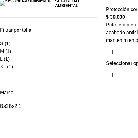
SEGURIDAD
AMBIENTAL
Protección cor
$
39.000
Polo tejido en
Filtrar por talla
acabado anticlo
mantenimiento
S
(1)
M
(1)
L
(1)
Seleccionar o
XL
(1)
Marca
Bs2
Bs2
1