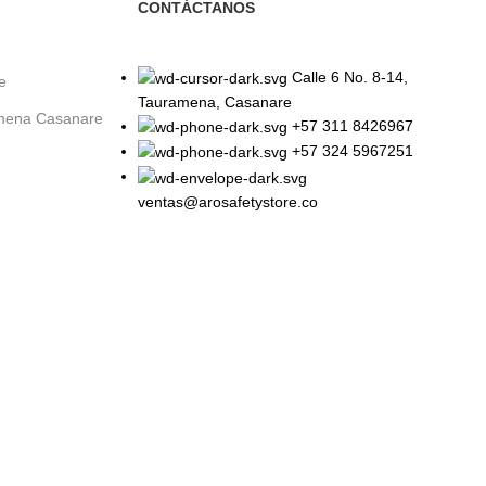
CONTÁCTANOS
Calle 6 No. 8-14,
e
Tauramena, Casanare
amena Casanare
+57 311 8426967
+57 324 5967251
ventas@arosafetystore.co