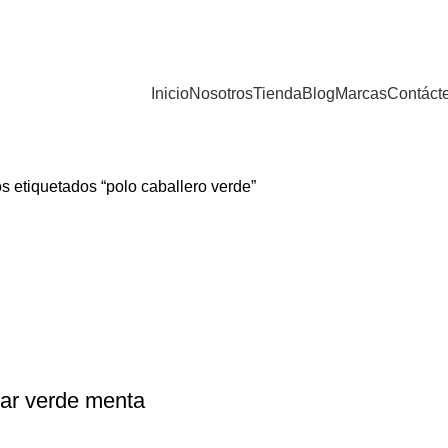
Inicio
Nosotros
Tienda
Blog
Marcas
Contáct
s etiquetados “polo caballero verde”
ar verde menta