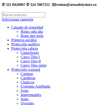
✆ 311 8426967 ✆ 324 5967251 ✉️ventas@arosafetystore.co
Seleccionar categoría
Calzado de seguridad
Botas caña alta
Botas tipo tenis
Primeros auxilios
Protección auditiva
Protección cabeza
Capuchones
Casco Tipo I
Casco Tipo II
Casco Tipo safari
Protección corporal
Camisas
Canilleras
Chalecos
Conjunto Antifluido
Fajas
Impermeables
Jeans
Overoles