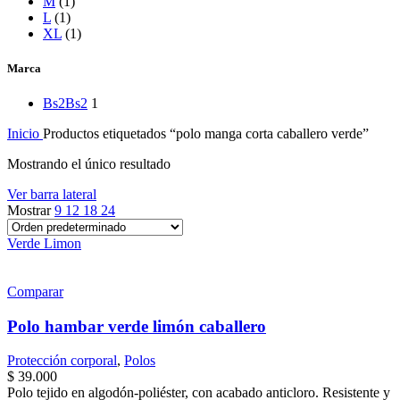
M
(1)
L
(1)
XL
(1)
Marca
Bs2
Bs2
1
Inicio
Productos etiquetados “polo manga corta caballero verde”
Mostrando el único resultado
Ver barra lateral
Mostrar
9
12
18
24
Verde Limon
Comparar
Polo hambar verde limón caballero
Protección corporal
,
Polos
$
39.000
Polo tejido en algodón-poliéster, con acabado anticloro. Resistente y