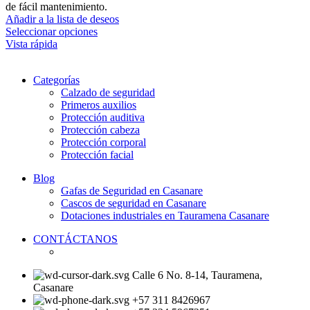
de fácil mantenimiento.
Añadir a la lista de deseos
Este
Seleccionar opciones
producto
Vista rápida
tiene
múltiples
Categorías
variantes.
Calzado de seguridad
Las
Primeros auxilios
opciones
Protección auditiva
se
Protección cabeza
pueden
Protección corporal
elegir
Protección facial
en
la
Blog
página
Gafas de Seguridad en Casanare
de
Cascos de seguridad en Casanare
producto
Dotaciones industriales en Tauramena Casanare
CONTÁCTANOS
Calle 6 No. 8-14, Tauramena,
Casanare
+57 311 8426967