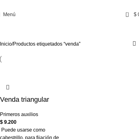
0
Menú
$
venda
Inicio
Productos etiquetados “venda”
Venda triangular
Primeros auxilios
$
9.200
Puede usarse como
cabestrillo, para fijación de