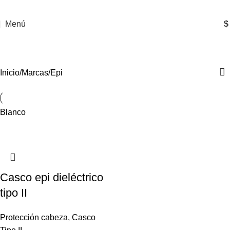
Menú
$
Epi
Inicio
Marcas
Epi
Blanco
Casco epi dieléctrico
tipo II
Protección cabeza
,
Casco