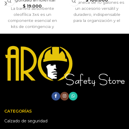
La caneca de 10 galones es
$
19.000
La barrera absorbente
un accesorio versátil y
oleofÍlica 3x4 es un
duradero, indispensable
componente esencial en
para la organización y el
kits de contingencia y
manejo responsable de
planes de emergencia
residuos o insumos en
ambiental, ya que ofrece
múltiples entornos.
una solución práctica y
segura para mitigar los
impactos de los derrames
de aceites y combustibles
CATEGORÍAS
Calzado de seguridad