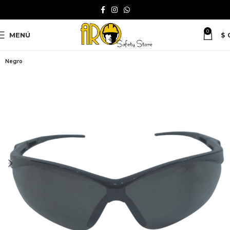
0
MENÚ
$
Negro