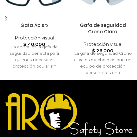
Gafa Apisrx
Gafa de seguridad
Crono Clara
Protección visual
$
40.000
Protección visual
La apisrx es la gafa de
$
26.000
seguridad perfecta para
La gafa de seguridad Crono
quienes necesitan
clara es mucho más que un
protección ocular sin
equipo de protección
renunciar a su corrección
personal: es una
visual.
herramienta que combina
seguridad, estilo y
funcionalidad. Su lente
dorado en policarbonato
ofrece resistencia a
impactos, filtro UV y
reducción de
deslumbramiento, mientras
que su diseño ergonómico
garantiza comodidad