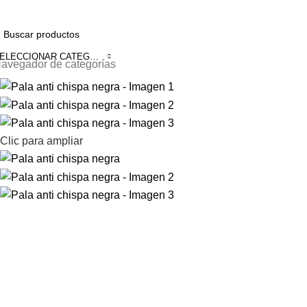
 311 8426967 ✆ 324 5967251 ✉️ventas@arosafetystore.co
SELECCIONAR CATEGORÍA
avegador de categorías
Clic para ampliar