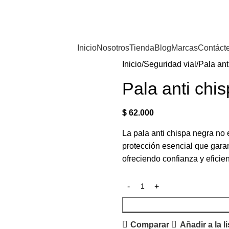
Inicio
Nosotros
Tienda
Blog
Marcas
Contáct
Inicio
Seguridad vial
Pala ant
Pala anti chi
$
62.000
La pala anti chispa negra no 
protección esencial que gara
ofreciendo confianza y eficien
Comparar
Añadir a la l