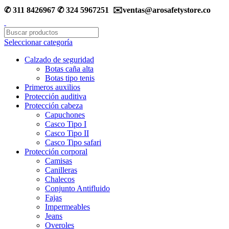
✆ 311 8426967 ✆ 324 5967251 ✉️ventas@arosafetystore.co
Seleccionar categoría
Calzado de seguridad
Botas caña alta
Botas tipo tenis
Primeros auxilios
Protección auditiva
Protección cabeza
Capuchones
Casco Tipo I
Casco Tipo II
Casco Tipo safari
Protección corporal
Camisas
Canilleras
Chalecos
Conjunto Antifluido
Fajas
Impermeables
Jeans
Overoles