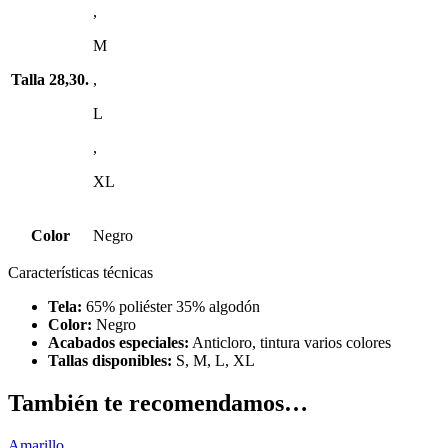
,
M
Talla
28,30.
,
L
,
XL
Color
Negro
Características técnicas
Tela:
65% poliéster 35% algodón
Color:
Negro
Acabados especiales:
Anticloro, tintura varios colores
Tallas disponibles:
S, M, L, XL
También te recomendamos…
Amarillo