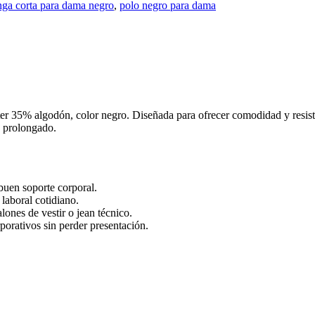
ga corta para dama negro
,
polo negro para dama
r 35% algodón, color negro. Diseñada para ofrecer comodidad y resiste
o prolongado.
buen soporte corporal.
 laboral cotidiano.
lones de vestir o jean técnico.
orativos sin perder presentación.