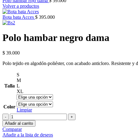
Polo hambar rojo dama
$
39.000
Volver a productos
Bota bata Acces
$
395.000
Polo hambar negro dama
$
39.000
Polo tejido en algodón-poliéster, con acabado anticloro. Resistente y 
S
M
Talla
L
XL
Color
Limpiar
Polo
hambar
Añadir al carrito
negro
Comparar
dama
Añadir a la lista de deseos