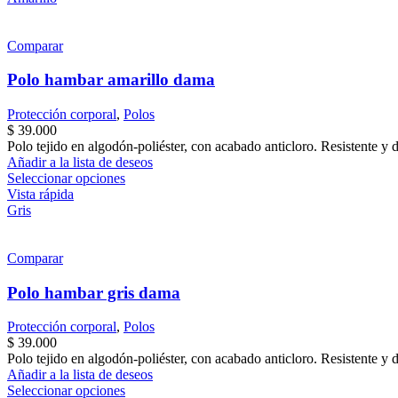
Comparar
Polo hambar amarillo dama
Protección corporal
,
Polos
$
39.000
Polo tejido en algodón-poliéster, con acabado anticloro. Resistente y 
Añadir a la lista de deseos
Este
Seleccionar opciones
producto
Vista rápida
tiene
Gris
múltiples
variantes.
Las
Comparar
opciones
se
Polo hambar gris dama
pueden
elegir
Protección corporal
,
Polos
en
$
39.000
la
Polo tejido en algodón-poliéster, con acabado anticloro. Resistente y 
página
Añadir a la lista de deseos
de
Este
Seleccionar opciones