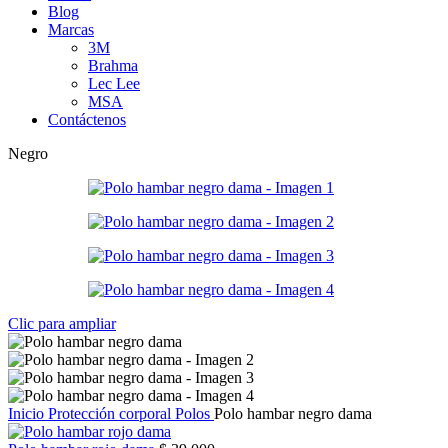
Blog
Marcas
3M
Brahma
Lec Lee
MSA
Contáctenos
Negro
Clic para ampliar
Inicio
Protección corporal
Polos
Polo hambar negro dama