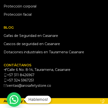
Protección corporal
Protección facial
BLOG
Gafas de Seguridad en Casanare
Cascos de seguridad en Casanare
Dotaciones industriales en Tauramena Casanare
CONTÁCTANOS
Calle 6 No. 8-14, Tauramena, Casanare
+57 311 8426967
+57 324 5967251
ventas@arosafetystore.co
Hablemos!
Aro Safety Store © 2025