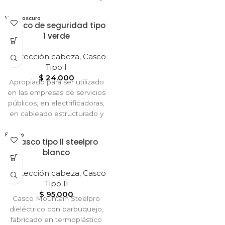
tendido en redes, en linieros,
en el sector petrolero,
Verde oscuro
Casco de seguridad tipo
metalmecánico, construcción,
1 verde
astilleros, explotación de
minas, en perforación de
Protección cabeza
,
Casco
túneles, aserraderos y en la
Tipo I
industria en general.
$
24.000
Apropiado para ser utilizado
en las empresas de servicios
públicos, en electrificadoras,
en cableado estructurado y
tendido en redes, en linieros,
en el sector petrolero,
Blanco
Casco tipo ll steelpro
metalmecánico, construcción,
blanco
astilleros, explotación de
minas, en perforación de
Protección cabeza
,
Casco
túneles, aserraderos y en la
Tipo II
industria en general.
$
95.000
Casco Mountain Steelpro
dieléctrico con barbuquejo,
fabricado en termoplástico