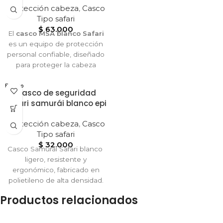
momento.
Protección cabeza
,
Casco
Tipo safari
$
63.000
El
casco MSA blanco Safari
es un equipo de protección
personal confiable, diseñado
para proteger la cabeza
contra impactos y riesgos en
ambientes laborales
Blanco
Casco de seguridad
exigentes. Fabricado en
safari samurái blanco epi
polietileno de alta densidad,
ofrece gran resistencia y
Protección cabeza
,
Casco
durabilidad. Su suspensión
Tipo safari
interna de 4 a 6 puntos
$
32.000
distribuye la energía de los
Casco Samurái Safari blanco
golpes, brindando seguridad
ligero, resistente y
y comodidad durante largas
ergonómico, fabricado en
jornadas. El diseño tipo Safari
polietileno de alta densidad.
incluye visera frontal para
Brinda seguridad, comodidad
Productos relacionados
mayor protección solar y
y estilo profesional en todo
climática. De color blanco
entorno laboral.
brillante, transmite