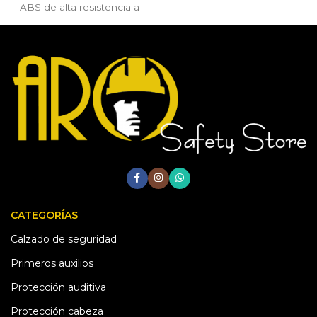
ABS de alta resistencia a
impactos laterales y verticales.
Certificado ANSI Z89.1-2014
TIPO II CLASE E, no
ventilado, ideal para trabajos
en altura, espacios
confinados, eléctricos e
industria en general.
CATEGORÍAS
Calzado de seguridad
Primeros auxilios
Protección auditiva
Protección cabeza