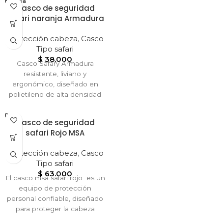
Brinda protección confiable,
Naranja
Casco de seguridad
comodidad y estilo
safari naranja Armadura
profesional en todo
momento.
Protección cabeza
,
Casco
Tipo safari
$
38.000
Casco Safary Armadura
resistente, liviano y
ergonómico, diseñado en
polietileno de alta densidad
con suspensión ajustable.
Brinda protección confiable,
Rojo
Casco de seguridad
comodidad y estilo
safari Rojo MSA
profesional en todo
momento.
Protección cabeza
,
Casco
Tipo safari
$
63.000
El casco msa safari rojo es un
equipo de protección
personal confiable, diseñado
para proteger la cabeza
contra impactos y riesgos en