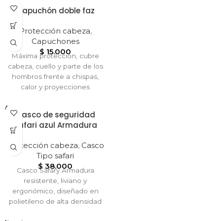
profesionalismo y liderazgo,
Capuchón doble faz
siendo ideal para
supervisores, ingenieros y
Protección cabeza
,
arquitectos. Cumple normas
Capuchones
internacionales y es
$
15.000
Máxima protección, cubre
compatible con accesorios
cabeza, cuello y parte de los
para máxima versatilidad
hombros frente a chispas,
calor y proyecciones
incandescentes, diseño
reforzado, su doble faldón
Azul
Casco de seguridad
(frontal y posterior) brinda
safari azul Armadura
mayor seguridad al evitar el
ingreso de partículas por los
Protección cabeza
,
Casco
costados, material resistente
Tipo safari
elaborado en cuero vaqueta
$
38.000
o carnaza, soporta altas
Casco Safary Armadura
temperaturas, abrasión y uso
resistente, liviano y
rudo.
ergonómico, diseñado en
polietileno de alta densidad
con suspensión ajustable.