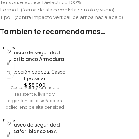
Tension: eléctrica Dieléctrico 100%
Forma I: (forma de ala completa con ala y visera)
Tipo I (contra impacto vertical, de arriba hacia abajo)
También te recomendamos…
Blanco
Casco de seguridad
safari blanco Armadura
Protección cabeza
,
Casco
Tipo safari
$
38.000
Casco Safary Armadura
resistente, liviano y
ergonómico, diseñado en
polietileno de alta densidad
con suspensión ajustable.
Brinda protección confiable,
Blanco
Casco de seguridad
comodidad y estilo
safari blanco MSA
profesional en todo