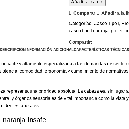
Añadir al carrito
Comparar
Añadir a la l
Categorías:
Casco Tipo I
,
Pro
casco tipo l naranja
,
protecci
Compartir:
DESCRIPCIÓN
INFORMACIÓN ADICIONAL
CARACTERÍSTICAS TÉCNICA
onfiable y altamente especializada a las demandas de sectores
sistencia, comodidad, ergonomía y cumplimiento de normativas 
.
eza representa una prioridad absoluta. La cabeza es, sin lugar 
tral y órganos sensoriales de vital importancia como la vista y
cidentes laborales.
I naranja Insafe