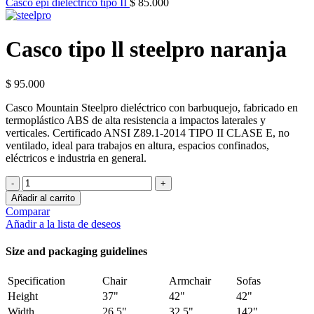
Casco epi dieléctrico tipo II
$
85.000
Casco tipo ll steelpro naranja
$
95.000
Casco Mountain Steelpro dieléctrico con barbuquejo, fabricado en
termoplástico ABS de alta resistencia a impactos laterales y
verticales. Certificado ANSI Z89.1-2014 TIPO II CLASE E, no
ventilado, ideal para trabajos en altura, espacios confinados,
eléctricos e industria en general.
Casco
tipo
Añadir al carrito
ll
Comparar
steelpro
Añadir a la lista de deseos
naranja
cantidad
Size and packaging guidelines
Specification
Chair
Armchair
Sofas
Height
37"
42"
42"
Width
26.5"
32.5"
142"