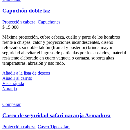
Las
opciones
Capuchón doble faz
se
pueden
Protección cabeza
,
Capuchones
elegir
$
15.000
en
la
Máxima protección, cubre cabeza, cuello y parte de los hombros
página
frente a chispas, calor y proyecciones incandescentes, diseño
de
reforzado, su doble faldón (frontal y posterior) brinda mayor
producto
seguridad al evitar el ingreso de partículas por los costados, material
resistente elaborado en cuero vaqueta o carnaza, soporta altas
temperaturas, abrasión y uso rudo.
Añadir a la lista de deseos
Añadir al carrito
Vista rápida
Naranja
Comparar
Casco de seguridad safari naranja Armadura
Protección cabeza
,
Casco Tipo safari