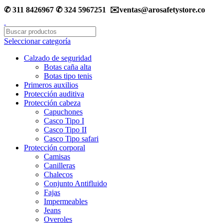
✆ 311 8426967 ✆ 324 5967251 ✉️ventas@arosafetystore.co
Seleccionar categoría
Calzado de seguridad
Botas caña alta
Botas tipo tenis
Primeros auxilios
Protección auditiva
Protección cabeza
Capuchones
Casco Tipo I
Casco Tipo II
Casco Tipo safari
Protección corporal
Camisas
Canilleras
Chalecos
Conjunto Antifluido
Fajas
Impermeables
Jeans
Overoles