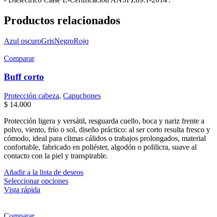
Productos relacionados
Azul oscuro
Gris
Negro
Rojo
Comparar
Buff corto
Protección cabeza
,
Capuchones
$
14.000
Protección ligera y versátil, resguarda cuello, boca y nariz frente a
polvo, viento, frío o sol, diseño práctico: al ser corto resulta fresco y
cómodo, ideal para climas cálidos o trabajos prolongados, material
confortable, fabricado en poliéster, algodón o polilicra, suave al
contacto con la piel y transpirable.
Añadir a la lista de deseos
Este
Seleccionar opciones
producto
Vista rápida
tiene
múltiples
variantes.
Comparar