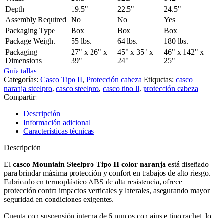
Depth
19.5"
22.5"
24.5"
Assembly Required
No
No
Yes
Packaging Type
Box
Box
Box
Package Weight
55 lbs.
64 lbs.
180 lbs.
Packaging
27" x 26" x
45" x 35" x
46" x 142" x
Dimensions
39"
24"
25"
Guía tallas
Categorías:
Casco Tipo II
,
Protección cabeza
Etiquetas:
casco
naranja steelpro
,
casco steelpro
,
casco tipo ll
,
protección cabeza
Compartir:
Descripción
Información adicional
Características técnicas
Descripción
El
casco Mountain Steelpro Tipo II color naranja
está diseñado
para brindar máxima protección y confort en trabajos de alto riesgo.
Fabricado en termoplástico ABS de alta resistencia, ofrece
protección contra impactos verticales y laterales, asegurando mayor
seguridad en condiciones exigentes.
Cuenta con suspensión interna de 6 puntos con ajuste tipo rachet, lo