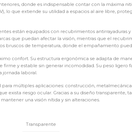
interiores, donde es indispensable contar con la máxima niti
, lo que extiende su utilidad a espacios al aire libre, prote
 lentes están equipados con recubrimientos antirrayaduras 
o marcas que puedan afectar la visión, mientras que el recu
s bruscos de temperatura, donde el empañamiento puede c
áximo confort. Su estructura ergonómica se adapta de maner
irme y estable sin generar incomodidad. Su peso ligero facili
 jornada laboral.
l para múltiples aplicaciones: construcción, metalmecánica, l
ue exista riesgo ocular. Gracias a su diseño transparente, 
 mantener una visión nítida y sin alteraciones.
Transparente