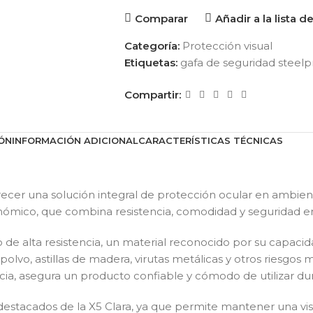
Comparar
Añadir a la lista 
Categoría:
Protección visual
Etiquetas:
gafa de seguridad steelp
Compartir:
ÓN
INFORMACIÓN ADICIONAL
CARACTERÍSTICAS TÉCNICAS
recer una solución integral de protección ocular en ambient
gonómico, que combina resistencia, comodidad y seguridad e
de alta resistencia, un material reconocido por su capacida
, polvo, astillas de madera, virutas metálicas y otros ries
ncia, asegura un producto confiable y cómodo de utilizar dur
stacados de la X5 Clara, ya que permite mantener una visión 