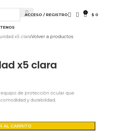
0
ACCESO / REGISTRO
$
0
TENOS
uridad x5 clara
Volver a productos
ad x5 clara
n equipo de protección ocular que
, comodidad y durabilidad.
R AL CARRITO