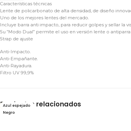
Características técnicas
Lente de policarbonato de alta densidad, de diseño innova
Uno de los mejores lentes del mercado.
Incluye barra anti impacto, para reducir golpes y sellar la vis
Su “Modo Dual” permite el uso en versión lente o antiparr
Strap de ajuste
Anti-Impacto.
Anti-Empañante.
Anti-Rayadura.
Filtro UV 99,9%
Productos relacionados
Transparente
Transparente
Clara espejada
Negro
Azul espejado
Agotado
Rojo espejado
Azul espejado
Negro