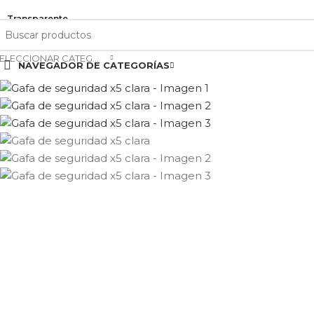
 311 8426967 ✆ 324 5967251 ✉️ventas@arosafetystore.co
Transparente
SELECCIONAR CATEGORÍA
NAVEGADOR DE CATEGORÍAS