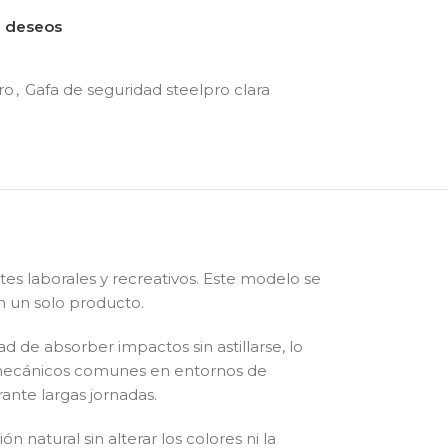
de deseos
ro
,
Gafa de seguridad steelpro clara
es laborales y recreativos. Este modelo se
n un solo producto.
d de absorber impactos sin astillarse, lo
gos mecánicos comunes en entornos de
ante largas jornadas.
natural sin alterar los colores ni la